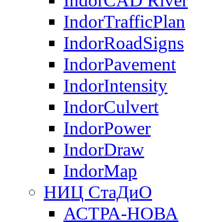
IndorCAD River
IndorTrafficPlan
IndorRoadSigns
IndorPavement
IndorIntensity
IndorCulvert
IndorPower
IndorDraw
IndorMap
НИЦ СтаДиО
АСТРА-НОВА