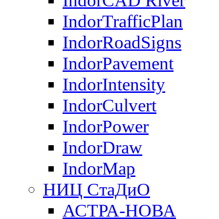
IndorCAD River
IndorTrafficPlan
IndorRoadSigns
IndorPavement
IndorIntensity
IndorCulvert
IndorPower
IndorDraw
IndorMap
НИЦ СтаДиО
АСТРА-НОВА