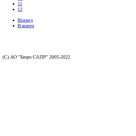
11
12
...
Вперед
В конец
(С) АО "Бюро САПР" 2005-2022