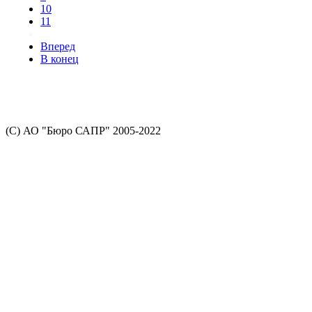
10
11
...
Вперед
В конец
(С) АО "Бюро САПР" 2005-2022