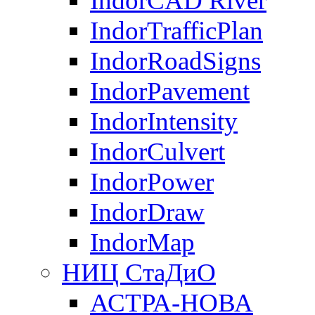
IndorCAD River
IndorTrafficPlan
IndorRoadSigns
IndorPavement
IndorIntensity
IndorCulvert
IndorPower
IndorDraw
IndorMap
НИЦ СтаДиО
АСТРА-НОВА