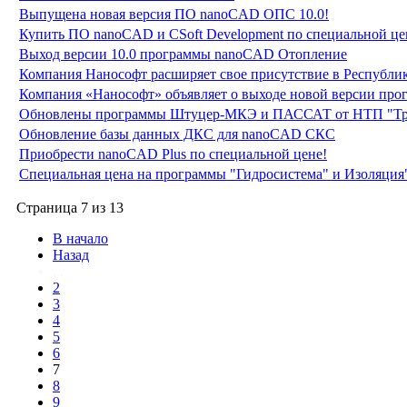
Выпущена новая версия ПО nanoCAD ОПС 10.0!
Купить ПО nanoCAD и CSoft Development по специальной це
Выход версии 10.0 программы nanoCAD Отопление
Компания Нанософт расширяет свое присутствие в Республи
Компания «Нанософт» объявляет о выходе новой версии пр
Обновлены программы Штуцер-МКЭ и ПАССАТ от НТП "Тр
Обновление базы данных ДКС для nanoCAD СКС
Приобрести nanoCAD Plus по специальной цене!
Специальная цена на программы "Гидросистема" и Изоляция
Страница 7 из 13
В начало
Назад
...
2
3
4
5
6
7
8
9