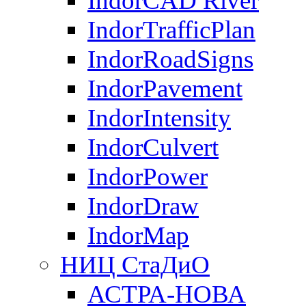
IndorCAD River
IndorTrafficPlan
IndorRoadSigns
IndorPavement
IndorIntensity
IndorCulvert
IndorPower
IndorDraw
IndorMap
НИЦ СтаДиО
АСТРА-НОВА