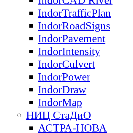
IndorCAD River
IndorTrafficPlan
IndorRoadSigns
IndorPavement
IndorIntensity
IndorCulvert
IndorPower
IndorDraw
IndorMap
НИЦ СтаДиО
АСТРА-НОВА