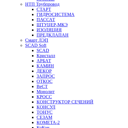
НТП Трубпровод
СТАРТ
ГИДРОСИСТЕМА
ПАССАТ
ШТУЦЕР-МКЭ
ИЗОЛЯЦИЯ
ПРЕДКЛАПАН
Смарт ЛЭП
SCAD Soft
SCAD
Кристалл
АРБАТ
КАМИН
ДЕКОР
ЗАПРОС
ОТКОС
ВеСТ
Монолит
КРОСС
КОНСТРУКТОР СЕЧЕНИЙ
КОНСУЛ
ТОНУС
СЕЗАМ
КОМЕТА-2
КоКон