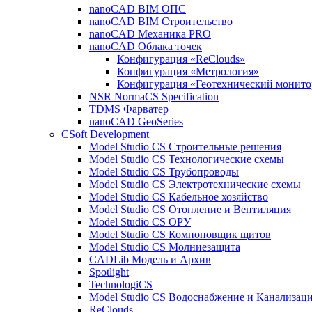
nanoCAD BIM ОПС
nanoCAD BIM Строительство
nanoCAD Механика PRO
nanoCAD Облака точек
Конфигурация «ReClouds»
Конфигурация «Метрология»
Конфигурация «Геотехнический монито
NSR NormaCS Specification
TDMS Фарватер
nanoCAD GeoSeries
CSoft Development
Model Studio CS Строительные решения
Model Studio CS Технологические схемы
Model Studio CS Трубопроводы
Model Studio CS Электротехнические схемы
Model Studio CS Кабельное хозяйство
Model Studio CS Отопление и Вентиляция
Model Studio CS ОРУ
Model Studio CS Компоновщик щитов
Model Studio CS Молниезащита
CADLib Модель и Архив
Spotlight
TechnologiCS
Model Studio CS Водоснабжение и Канализац
ReClouds