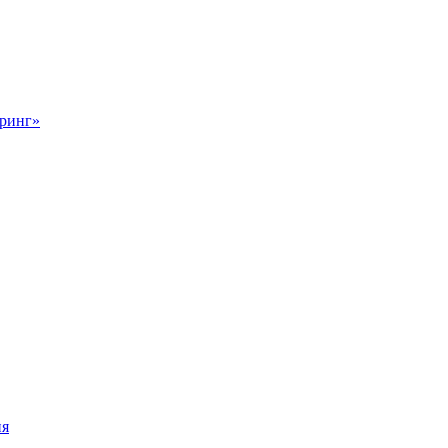
ринг»
ия