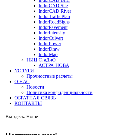
IndorCAD BIM
IndorCAD Site
IndorCAD River
IndorTrafficPlan
IndorRoadSigns
IndorPavement
IndorIntensity
IndorCulvert
IndorPower
IndorDraw
IndorMap
НИЦ СтаДиО
АСТРА-НОВА
УСЛУГИ
Прочностные расчеты
О НАС
Новости
Политика конфиденциальности
ОБРАТНАЯ СВЯЗЬ
КОНТАКТЫ
Вы здесь:
Home