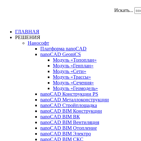
Искать...
ГЛАВНАЯ
РЕШЕНИЯ
Нанософт
Платформа nanoCAD
nanoCAD GeoniCS
Модуль «Топоплан»
Модуль «Генплан»
Модуль «Сети»
Модуль «Трассы»
Модуль «Сечения»
Модуль «Геомодель»
nanoCAD Конструкции PS
nanoCAD Металлоконструкции
nanoCAD Стройплощадка
nanoCAD BIM Конструкции
nanoCAD BIM ВК
nanoCAD BIM Вентиляция
nanoCAD BIM Отопление
nanoCAD BIM Электро
nanoCAD BIM СКС